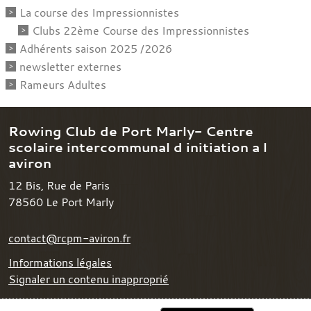
La course des Impressionnistes
Clubs 22ème Course des Impressionnistes
Adhérents saison 2025 /2026
newsletter externes
Rameurs Adultes
Rowing Club de Port Marly- Centre
scolaire intercommunal d initiation a l
aviron
12 Bis, Rue de Paris
78560
Le Port Marly
contact@rcpm-aviron.fr
Informations légales
Signaler un contenu inapproprié