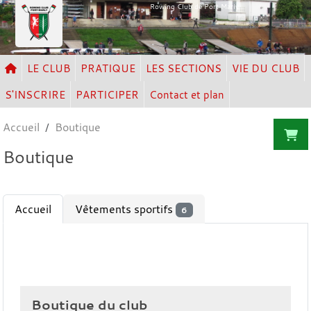
Panneau de gestion des cookies
Rowing Club de Port Marly
LE CLUB
PRATIQUE
LES SECTIONS
VIE DU CLUB
S'INSCRIRE
PARTICIPER
Contact et plan
Accueil
Boutique
Boutique
Accueil
Vêtements sportifs
6
Boutique du club