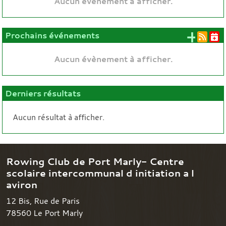
Aucun évènement à afficher.
+ d'
Prochains événements
Aucun évènement à afficher.
Derniers résultats
Aucun résultat à afficher.
Rowing Club de Port Marly- Centre
scolaire intercommunal d initiation a l
aviron
12 Bis, Rue de Paris
78560
Le Port Marly