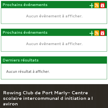
+ d'
Prochains événements
Aucun évènement à afficher.
+ d'
Prochains événements
Aucun évènement à afficher.
Derniers résultats
Aucun résultat à afficher.
Rowing Club de Port Marly- Centre
scolaire intercommunal d initiation a l
aviron