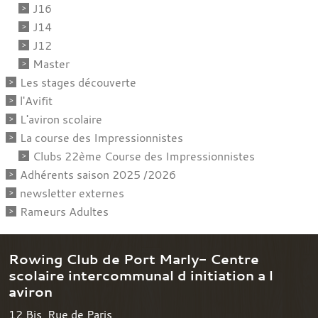
J16
J14
J12
Master
Les stages découverte
l'Avifit
L'aviron scolaire
La course des Impressionnistes
Clubs 22ème Course des Impressionnistes
Adhérents saison 2025 /2026
newsletter externes
Rameurs Adultes
Rowing Club de Port Marly- Centre
scolaire intercommunal d initiation a l
aviron
12 Bis, Rue de Paris