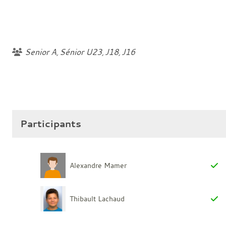
Senior A
Sénior U23
J18
J16
Participants
Alexandre Mamer
Thibault Lachaud