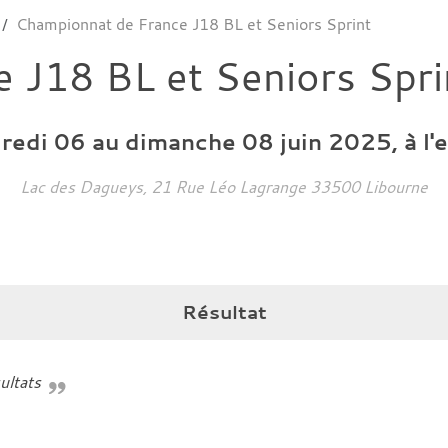
Championnat de France J18 BL et Seniors Sprint
 J18 BL et Seniors Spri
dredi
06
au
dimanche
08
juin
2025
, à l
Lac des Dagueys, 21 Rue Léo Lagrange
33500
Libourne
Résultat
ultats