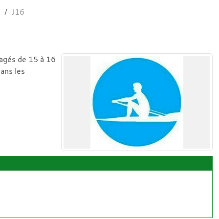
s
J16
agés de 15 à 16
dans les