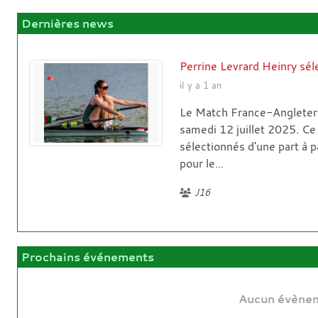
Dernières news
Perrine Levrard Heinry sé
il y a 1 an
Le Match France-Angleterr
samedi 12 juillet 2025. Ce
sélectionnés d'une part à 
pour le...
J16
Prochains événements
Aucun évènem