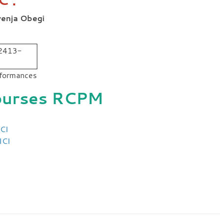
venja Obegi
rformances
courses RCPM
ICI
ICI