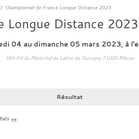
Championnat de France Longue Distance 2023
e Longue Distance 2023
edi
04
au
dimanche
05
mars
2023
, à l
389 AV du Maréchal de Lattre de Tassigny
71000
Mâcon
Résultat
tats