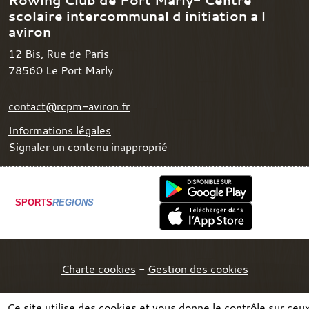
scolaire intercommunal d initiation a l
aviron
12 Bis, Rue de Paris
78560
Le Port Marly
contact@rcpm-aviron.fr
Informations légales
Signaler un contenu inapproprié
SPORTS
REGIONS
Charte cookies
Gestion des cookies
Ce site utilise des cookies et vous donne le contrôle sur ceu