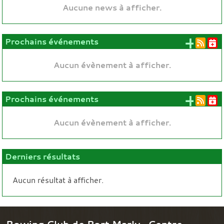
Aucune news à afficher.
+ d'
Prochains événements
Aucun évènement à afficher.
+ d'
Prochains événements
Aucun évènement à afficher.
Derniers résultats
Aucun résultat à afficher.
Rowing Club de Port Marly- Centre