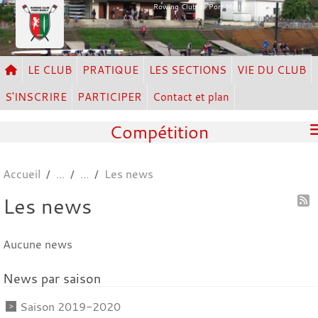
Panneau de gestion des cookies
Rowing Club de Port Marly
LE CLUB
PRATIQUE
LES SECTIONS
VIE DU CLUB
S'INSCRIRE
PARTICIPER
Contact et plan
Compétition
Accueil
Les news
Les news
Aucune news
News par saison
Saison 2019-2020