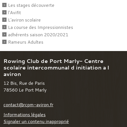
Les stages découverte
l'Avifit
L'aviron scolaire
La course des Impressionnistes
adhérents saison 2020/2021
Rameurs Adultes
Rowing Club de Port Marly- Centre
scolaire intercommunal d initiation a l
aviron
12 Bis, Rue de Paris
78560
Le Port Marly
contact@rcpm-aviron.fr
Informations légales
Signaler un contenu inapproprié