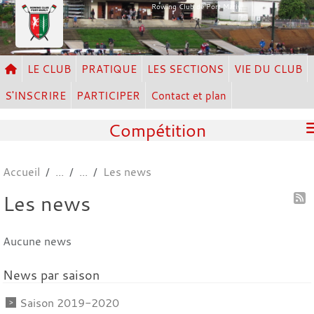
Panneau de gestion des cookies
Rowing Club de Port Marly
LE CLUB
PRATIQUE
LES SECTIONS
VIE DU CLUB
S'INSCRIRE
PARTICIPER
Contact et plan
Compétition
Accueil
Les news
Les news
Aucune news
News par saison
Saison 2019-2020