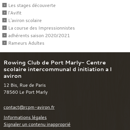
Les stages découverte
l'Avifit
L'aviron scolaire
La course des Impressionnistes
adhérents saison 2020/2021
Rameurs Adultes
Rowing Club de Port Marly- Centre
scolaire intercommunal d initiation a l
aviron
12 Bis, Rue de Paris
78560
Le Port Marly
contact@rcpm-aviron.fr
Informations légales
Signaler un contenu inapproprié