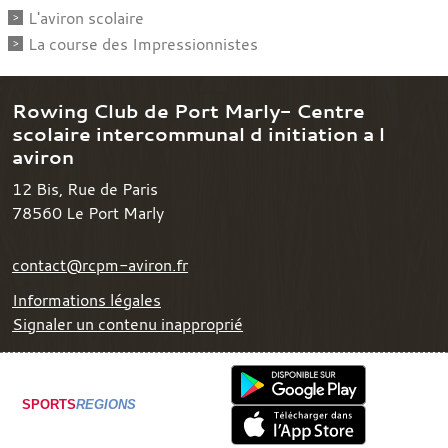
L'aviron scolaire
La course des Impressionnistes
Rowing Club de Port Marly- Centre
scolaire intercommunal d initiation a l
aviron
12 Bis, Rue de Paris
78560
Le Port Marly
contact@rcpm-aviron.fr
Informations légales
Signaler un contenu inapproprié
SPORTS
REGIONS