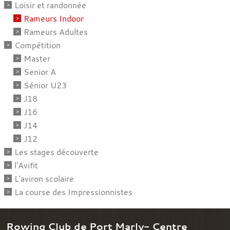
Loisir et randonnée
Rameurs Indoor
Rameurs Adultes
Compétition
Master
Senior A
Sénior U23
J18
J16
J14
J12
Les stages découverte
l'Avifit
L'aviron scolaire
La course des Impressionnistes
Rowing Club de Port Marly- Centre