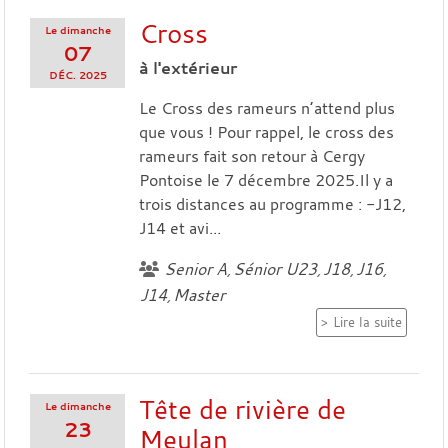
Cross
Le
dimanche
07
à l'extérieur
DÉC.
2025
Le Cross des rameurs n’attend plus
que vous ! Pour rappel, le cross des
rameurs fait son retour à Cergy
Pontoise le 7 décembre 2025.Il y a
trois distances au programme : -J12,
J14 et avi...
Senior A
Sénior U23
J18
J16
J14
Master
Lire la suite
Tête de rivière de
Le
dimanche
23
Meulan