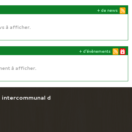
+ de news
s à afficher.
+ d'évènements
ent à afficher.
e intercommunal d