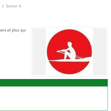
s
Senior A
ns et plus qui