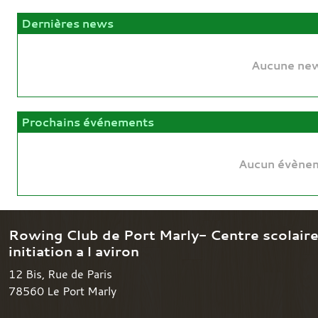
Dernières news
Aucune new
Prochains événements
Aucun évènem
Rowing Club de Port Marly- Centre scolair
initiation a l aviron
12 Bis, Rue de Paris
78560
Le Port Marly