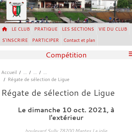
Panneau de gestion des cookies
Rowing Club de Port Marly
LE CLUB
PRATIQUE
LES SECTIONS
VIE DU CLUB
S'INSCRIRE
PARTICIPER
Contact et plan
Compétition
Accueil
Régate de sélection de Ligue
Régate de sélection de Ligue
Le
dimanche
10
oct.
2021
, à
l'extérieur
boulevard Sully
78200
Mantes La jolie