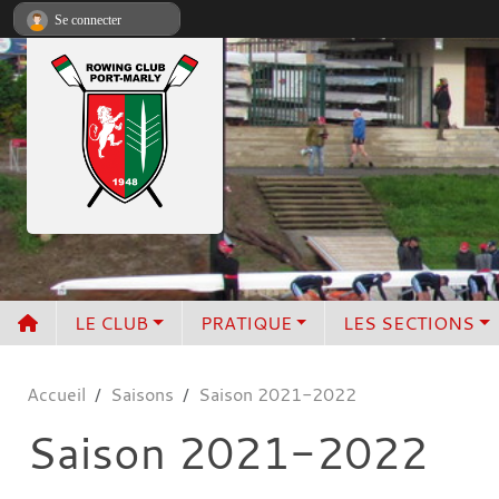
Panneau de gestion des cookies
Se connecter
LE CLUB
PRATIQUE
LES SECTIONS
Accueil
Saisons
Saison 2021-2022
Saison 2021-2022