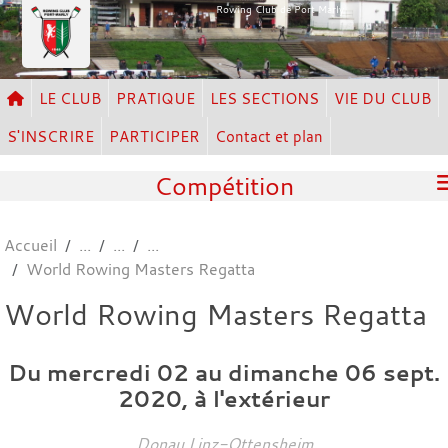
Panneau de gestion des cookies
Rowing Club de Port Marly
LE CLUB
PRATIQUE
LES SECTIONS
VIE DU CLUB
S'INSCRIRE
PARTICIPER
Contact et plan
Compétition
Accueil
World Rowing Masters Regatta
World Rowing Masters Regatta
Du
mercredi
02
au
dimanche
06
sept.
2020
, à l'extérieur
Donau
Linz-Ottensheim