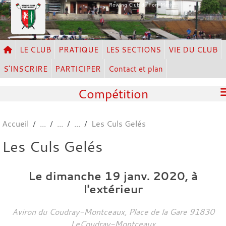
Panneau de gestion des cookies
Rowing Club de Port Marly
LE CLUB
PRATIQUE
LES SECTIONS
VIE DU CLUB
S'INSCRIRE
PARTICIPER
Contact et plan
Compétition
Accueil
Les Culs Gelés
Les Culs Gelés
Le
dimanche
19
janv.
2020
, à
l'extérieur
Aviron du Coudray-Montceaux, Place de la Gare
91830
LeCoudray-Montceaux