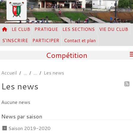
Panneau de gestion des cookies
Rowing Club de Port Marly
LE CLUB
PRATIQUE
LES SECTIONS
VIE DU CLUB
S'INSCRIRE
PARTICIPER
Contact et plan
Compétition
Accueil
Les news
Les news
Aucune news
News par saison
Saison 2019-2020