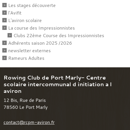
Les stages découverte
l'Avifit
L'aviron scolaire
La course des Impressionnistes
Clubs 22ème Course des Impressionnistes
Adhérents saison 2025 /2026
newsletter externes
Rameurs Adultes
Rowing Club de Port Marly- Centre
scolaire intercommunal d initiation a l
aviron
12 Bis, Rue de Paris
78560
Le Port Marly
contact@rcpm-aviron.fr