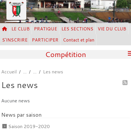
Panneau de gestion des cookies
Rowing Club de Port Marly
LE CLUB
PRATIQUE
LES SECTIONS
VIE DU CLUB
S'INSCRIRE
PARTICIPER
Contact et plan
Compétition
Accueil
Les news
Les news
Aucune news
News par saison
Saison 2019-2020