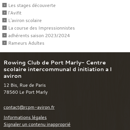
Les stages découverte
l'Avifit
L'aviron scolaire
La course des Impressionnistes
adhérents saison 2023/2024
Rameurs Adultes
Rowing Club de Port Marly- Centre
scolaire intercommunal d initiation a l
aviron
12 Bis, Rue de Paris
78560
Le Port Marly
contact@rcpm-aviron.fr
Informations légales
Signaler un contenu inapproprié