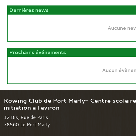
Dernières news
Aucune new
Prochains événements
Aucun évènem
Rowing Club de Port Marly- Centre scolair
initiation a l aviron
12 Bis, Rue de Paris
78560
Le Port Marly