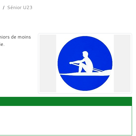
s
Sénior U23
niors de moins
ie.