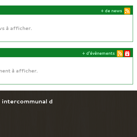
+ de news
s à afficher.
+ d'évènements
ent à afficher.
e intercommunal d