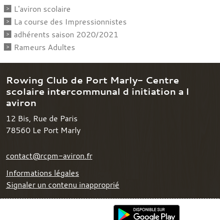
L'aviron scolaire
La course des Impressionnistes
adhérents saison 2020/2021
Rameurs Adultes
Rowing Club de Port Marly- Centre
scolaire intercommunal d initiation a l
aviron
12 Bis, Rue de Paris
78560
Le Port Marly
contact@rcpm-aviron.fr
Informations légales
Signaler un contenu inapproprié