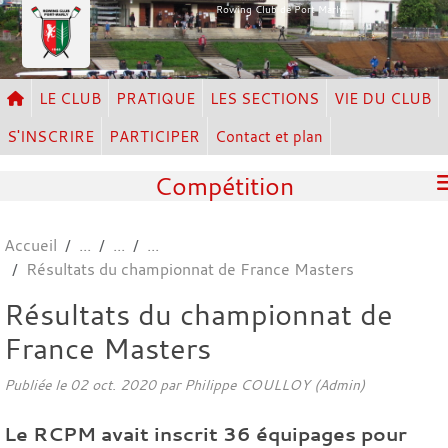
Panneau de gestion des cookies
Rowing Club de Port Marly
LE CLUB
PRATIQUE
LES SECTIONS
VIE DU CLUB
S'INSCRIRE
PARTICIPER
Contact et plan
Compétition
Accueil
Résultats du championnat de France Masters
Résultats du championnat de
France Masters
Publiée le
02 oct. 2020
par Philippe COULLOY (Admin)
Le RCPM avait inscrit 36 équipages pour