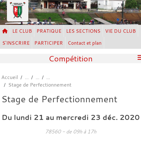
Panneau de gestion des cookies
Rowing Club de Port Marly
LE CLUB
PRATIQUE
LES SECTIONS
VIE DU CLUB
S'INSCRIRE
PARTICIPER
Contact et plan
Compétition
Accueil
Stage de Perfectionnement
Stage de Perfectionnement
Du
lundi
21
au
mercredi
23
déc.
2020
78560
- de 09h à 17h