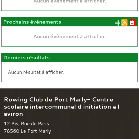
Aucun évènement à afficher.
+ d'
Prochains événements
Aucun évènement à afficher.
Derniers résultats
Aucun résultat à afficher.
Rowing Club de Port Marly- Centre
scolaire intercommunal d initiation a l
aviron
12 Bis, Rue de Paris
78560
Le Port Marly