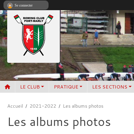
Panneau de gestion des cookies
Se connecter
LE CLUB
PRATIQUE
LES SECTIONS
Accueil
2021-2022
Les albums photos
Les albums photos