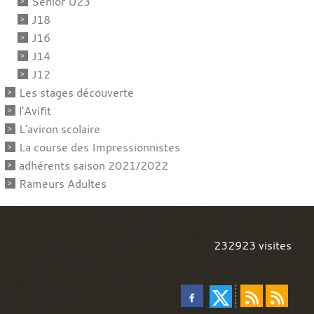
Sénior U23
J18
J16
J14
J12
Les stages découverte
l'Avifit
L'aviron scolaire
La course des Impressionnistes
adhérents saison 2021/2022
Rameurs Adultes
232923
visites