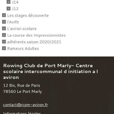
J14
J12
Les stages découverte
l'Avifit
L'aviron scolaire
La course des Impressionnistes
adhérents saison 2020/2021
Rameurs Adultes
Rowing Club de Port Marly- Centre
scolaire intercommunal d initiation a l
aviron
12 Bis, Rue de Paris
78560
Le Port Marly
contact@rcpm-aviron.fr
Informations légales