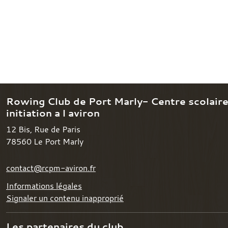
Rowing Club de Port Marly- Centre scolair
initiation a l aviron
12 Bis, Rue de Paris
78560
Le Port Marly
contact@rcpm-aviron.fr
Informations légales
Signaler un contenu inapproprié
Les partenaires du club