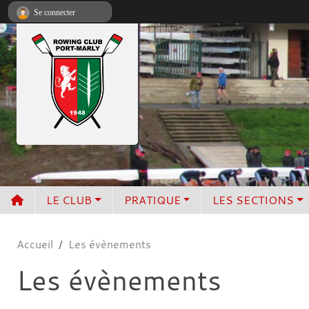
Panneau de gestion des cookies
Se connecter
LE CLUB
PRATIQUE
LES SECTIONS
Accueil
Les évènements
Les évènements