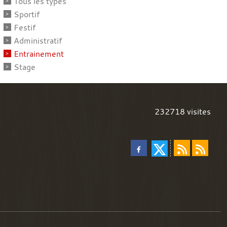
Tous les types
Sportif
Festif
Administratif
Entrainement
Stage
232718
visites