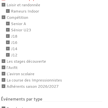
Loisir et randonnée
Rameurs Indoor
Compétition
Senior A
Sénior U23
J18
J16
J14
J12
Les stages découverte
l'Avifit
L'aviron scolaire
La course des Impressionnistes
Adhérents saison 2026/2027
Événements par type