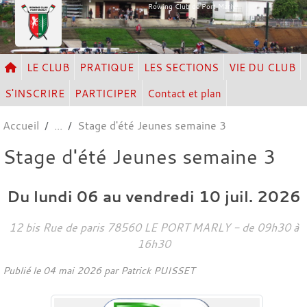
Panneau de gestion des cookies
Rowing Club de Port Marly
LE CLUB
PRATIQUE
LES SECTIONS
VIE DU CLUB
S'INSCRIRE
PARTICIPER
Contact et plan
Accueil
Stage d'été Jeunes semaine 3
Stage d'été Jeunes semaine 3
Du
lundi
06
au
vendredi
10
juil.
2026
12 bis Rue de paris
78560
LE PORT MARLY
- de 09h30 à
16h30
Publié le
04 mai 2026
par Patrick PUISSET