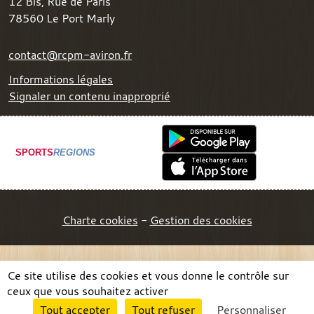
12 Bis, Rue de Paris
78560
Le Port Marly
contact@rcpm-aviron.fr
Informations légales
Signaler un contenu inapproprié
SPORTS
REGIONS
Charte cookies
Gestion des cookies
Ce site utilise des cookies et vous donne le contrôle sur
ceux que vous souhaitez activer
Envie de participer ?
Tout accepter
Tout refuser
Personnaliser
Connexion