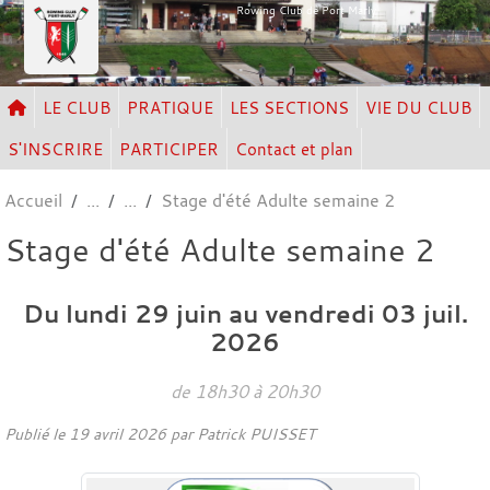
Panneau de gestion des cookies
Rowing Club de Port Marly
LE CLUB
PRATIQUE
LES SECTIONS
VIE DU CLUB
S'INSCRIRE
PARTICIPER
Contact et plan
Accueil
Stage d'été Adulte semaine 2
Stage d'été Adulte semaine 2
Du
lundi
29
juin
au
vendredi
03
juil.
2026
de 18h30 à 20h30
Publié le
19 avril 2026
par Patrick PUISSET