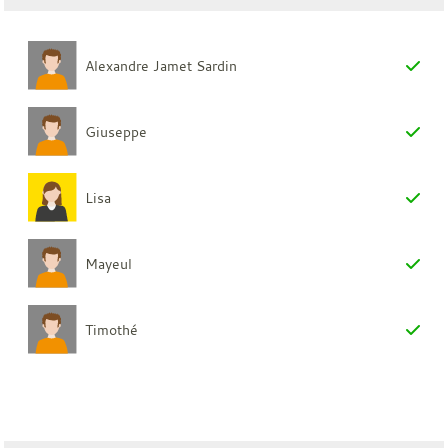
Alexandre Jamet Sardin
Giuseppe
Lisa
Mayeul
Timothé