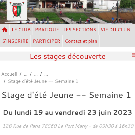
Panneau de gestion des cookies
Rowing Club de Port Marly
LE CLUB
PRATIQUE
LES SECTIONS
VIE DU CLUB
S'INSCRIRE
PARTICIPER
Contact et plan
Les stages découverte
Accueil
Stage d'été Jeune -- Semaine 1
Stage d'été Jeune -- Semaine 1
Du
lundi
19
au
vendredi
23
juin
2023
12B Rue de Paris
78560
Le Port Marly
- de 09h30 à 16h30