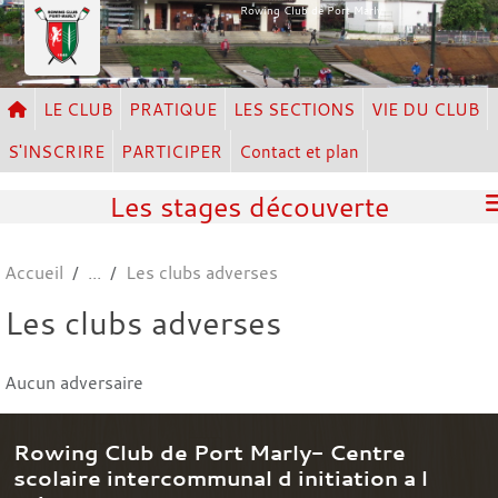
Panneau de gestion des cookies
Rowing Club de Port Marly
LE CLUB
PRATIQUE
LES SECTIONS
VIE DU CLUB
S'INSCRIRE
PARTICIPER
Contact et plan
Les stages découverte
Accueil
Les clubs adverses
Les clubs adverses
Aucun adversaire
Rowing Club de Port Marly- Centre
scolaire intercommunal d initiation a l