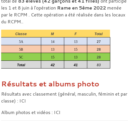
total de
83 élèves (42 garçons et 41 filles)
ont participé
les 1 et 8 juin à l'opération
Rame en 5ème 2022
menée
par le RCPM . Cette opération a été réalisée dans les locaux
du RCPM..
Classe
M
F
Total
5A
14
13
27
5B
13
15
28
5C
15
13
28
Total
42
41
83
Résultats et albums photo
Résultats avec classement (général, masculin, féminin et par
classe) :
ICI
Album photos et vidéos :
ICI