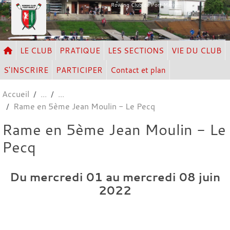
Panneau de gestion des cookies
Rowing Club de Port Marly
LE CLUB
PRATIQUE
LES SECTIONS
VIE DU CLUB
S'INSCRIRE
PARTICIPER
Contact et plan
Accueil
Rame en 5ème Jean Moulin - Le Pecq
Rame en 5ème Jean Moulin - Le
Pecq
Du
mercredi
01
au
mercredi
08
juin
2022