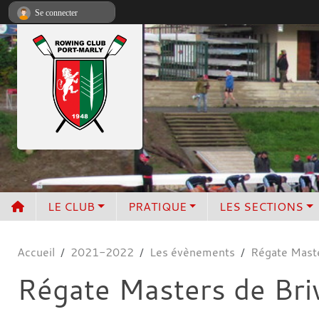
Panneau de gestion des cookies
Se connecter
LE CLUB
PRATIQUE
LES SECTIONS
Accueil
2021-2022
Les évènements
Régate Maste
Régate Masters de Br