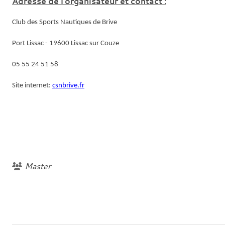
Adresse de l'organisateur et contact :
Club des Sports Nautiques de Brive
Port Lissac - 19600 Lissac sur Couze
05 55 24 51 58
Site internet:
csnbrive.fr
Master