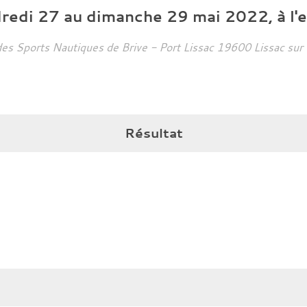
dredi
27
au
dimanche
29
mai
2022
, à l
des Sports Nautiques de Brive - Port Lissac
19600
Lissac sur
Résultat