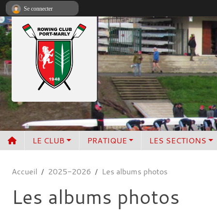
Panneau de gestion des cookies
Se connecter
LE CLUB
PRATIQUE
LES SECTIONS
Accueil
2025-2026
Les albums photos
Les albums photos