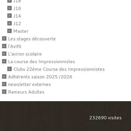
J18
J16
J14
J12
Master
Les stages découverte
l'Avifit
L'aviron scolaire
La course des Impressionnistes
Clubs 22ème Course des Impressionnistes
Adhérents saison 2025 /2026
newsletter externes
Rameurs Adultes
232690
visites