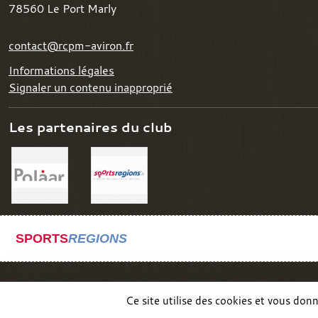
78560
Le Port Marly
contact@rcpm-aviron.fr
Informations légales
Signaler un contenu inapproprié
Les partenaires du club
SPORTS
REGIONS
Ce site utilise des cookies et vous don