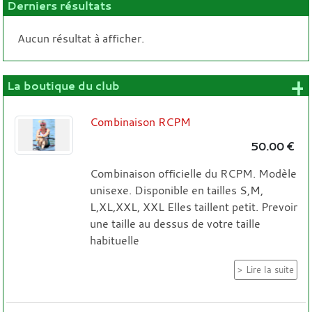
Derniers résultats
Aucun résultat à afficher.
+
La boutique du club
Combinaison RCPM
50.00 €
Combinaison officielle du RCPM. Modèle
unisexe. Disponible en tailles S,M,
L,XL,XXL, XXL Elles taillent petit. Prevoir
une taille au dessus de votre taille
habituelle
Lire la suite