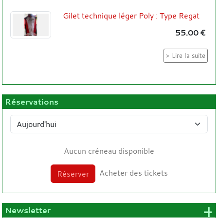
Gilet technique léger Poly : Type Regat
55.00 €
Lire la suite
Réservations
Aucun créneau disponible
Acheter des tickets
Réserver
+
Newsletter