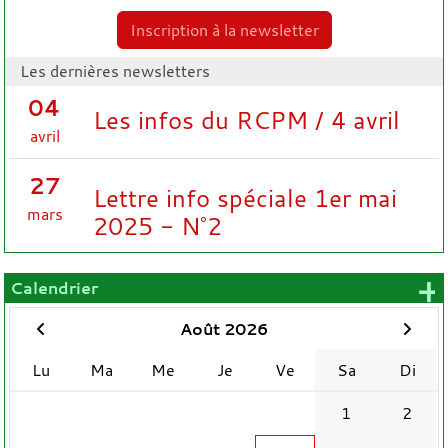
Inscription à la newsletter
Les dernières newsletters
04
Les infos du RCPM / 4 avril
avril
27
Lettre info spéciale 1er mai
mars
2025 - N°2
+
Calendrier
Août 2026
Lu
Ma
Me
Je
Ve
Sa
Di
1
2