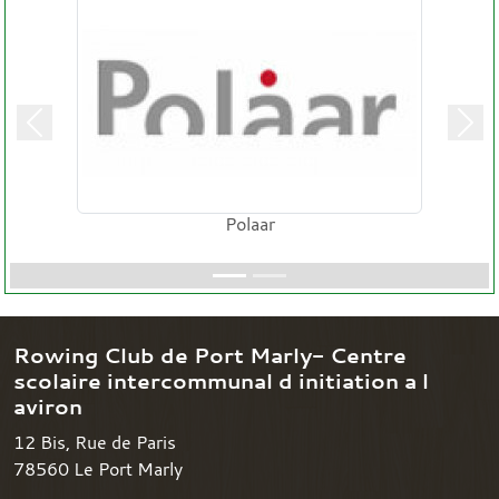
Précedent
Suiv
Polaar
Rowing Club de Port Marly- Centre
scolaire intercommunal d initiation a l
aviron
12 Bis, Rue de Paris
78560
Le Port Marly