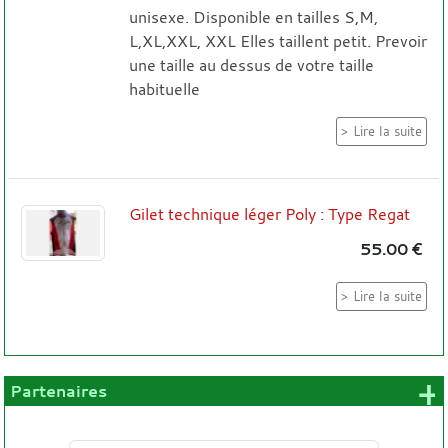
unisexe. Disponible en tailles S,M,
L,XL,XXL, XXL Elles taillent petit. Prevoir
une taille au dessus de votre taille
habituelle
Lire la suite
Gilet technique léger Poly : Type Regat
55.00 €
Lire la suite
+
Partenaires