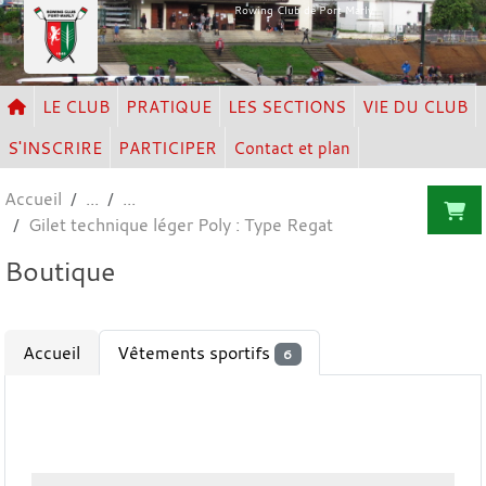
Panneau de gestion des cookies
Rowing Club de Port Marly
LE CLUB
PRATIQUE
LES SECTIONS
VIE DU CLUB
S'INSCRIRE
PARTICIPER
Contact et plan
Accueil
Gilet technique léger Poly : Type Regat
Boutique
Accueil
Vêtements sportifs
6