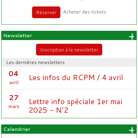
Acheter des tickets
Réserver
+
Newsletter
Inscription à la newsletter
Les dernières newsletters
04
Les infos du RCPM / 4 avril
avril
27
Lettre info spéciale 1er mai
mars
2025 - N°2
+
Calendrier