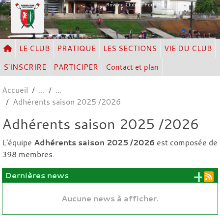
Panneau de gestion des cookies
Rowing Club de Port Marly
LE CLUB
PRATIQUE
LES SECTIONS
VIE DU CLUB
S'INSCRIRE
PARTICIPER
Contact et plan
Accueil
Adhérents saison 2025 /2026
Adhérents saison 2025 /2026
L'équipe
Adhérents saison 2025 /2026
est composée de
398 membres.
+ 
Dernières news
Aucune news à afficher.