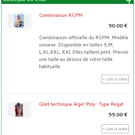
+
Combinaison RCPM
50.00 €
Combinaison officielle du RCPM. Modèle
unisexe. Disponible en tailles S,M,
L,XL,XXL, XXL Elles taillent petit. Prevoir
une taille au dessus de votre taille
habituelle
Lire la suite
Gilet technique léger Poly : Type Regat
55.00 €
Lire la suite