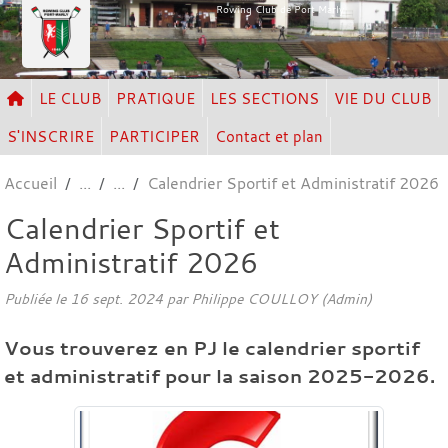
Panneau de gestion des cookies
Rowing Club de Port Marly
LE CLUB
PRATIQUE
LES SECTIONS
VIE DU CLUB
S'INSCRIRE
PARTICIPER
Contact et plan
Accueil
Calendrier Sportif et Administratif 2026
Calendrier Sportif et
Administratif 2026
Publiée le
16 sept. 2024
par Philippe COULLOY (Admin)
Vous trouverez en PJ le calendrier sportif
et administratif pour la saison 2025-2026.