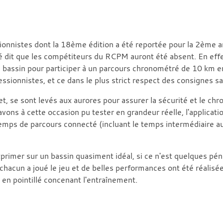
ionnistes dont la 18ème édition a été reportée pour la 2ème 
 été dit que les compétiteurs du RCPM auront été absent. En ef
le bassin pour participer à un parcours chronométré de 10 km 
essionnistes, et ce dans le plus strict respect des consignes sa
, se sont levés aux aurores pour assurer la sécurité et le ch
vons à cette occasion pu tester en grandeur réelle, l'applica
temps de parcours connecté (incluant le temps intermédiaire a
rimer sur un bassin quasiment idéal, si ce n'est quelques pénic
hacun a joué le jeu et de belles performances ont été réalisé
 en pointillé concenant l'entraînement.