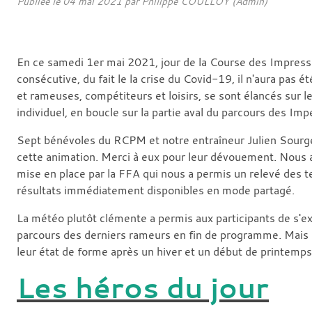
Publiée le
04 mai 2021
par Philippe COULLOY (Admin)
En ce samedi 1er mai 2021, jour de la Course des Impress
consécutive, du fait le la crise du Covid-19, il n'aura pas
et rameuses, compétiteurs et loisirs, se sont élancés sur 
individuel, en boucle sur la partie aval du parcours des Imp
Sept bénévoles du RCPM et notre entraîneur Julien Sourget
cette animation. Merci à eux pour leur dévouement. Nous a
mise en place par la FFA qui nous a permis un relevé des 
résultats immédiatement disponibles en mode partagé.
La météo plutôt clémente a permis aux participants de s'exp
parcours des derniers rameurs en fin de programme. Mais c
leur état de forme après un hiver et un début de printemps
Les héros du jour