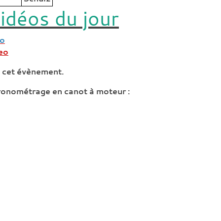
idéos du jour
to
eo
à cet évènement.
chronométrage en canot à moteur :