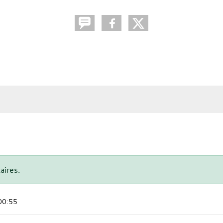
aires.
00:55