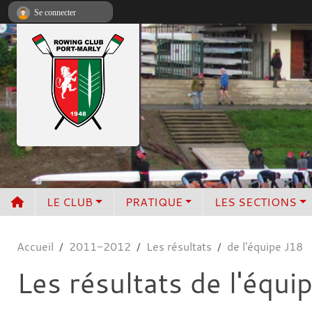
Panneau de gestion des cookies
Se connecter
LE CLUB
PRATIQUE
LES SECTIONS
Accueil
2011-2012
Les résultats
de l'équipe J18
Les résultats de l'équi