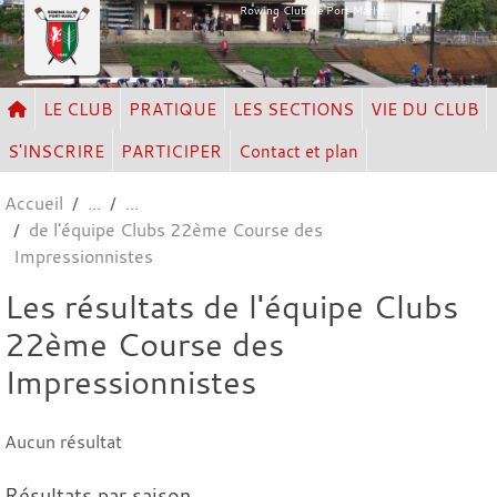
Panneau de gestion des cookies
Rowing Club de Port Marly
LE CLUB
PRATIQUE
LES SECTIONS
VIE DU CLUB
S'INSCRIRE
PARTICIPER
Contact et plan
Accueil
de l'équipe Clubs 22ème Course des
Impressionnistes
Les résultats de l'équipe Clubs
22ème Course des
Impressionnistes
Aucun résultat
Résultats par saison