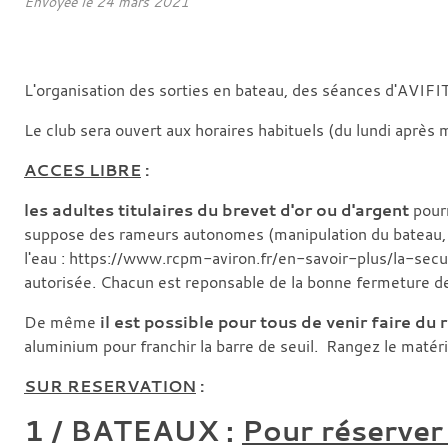
Envoyée le
24 mars 2021
L'organisation des sorties en bateau, des séances d'AVIFIT
Le club sera ouvert aux horaires habituels (du lundi après
ACCES LIBRE
:
les adultes titulaires du
brevet d'or ou d'argent
pour
suppose des rameurs autonomes (manipulation du bateau, e
l'eau : https://www.rcpm-aviron.fr/en-savoir-plus/la-secu
autorisée. Chacun est reponsable de la bonne fermeture des
De même
il est possible pour tous de venir faire du
aluminium pour franchir la barre de seuil. Rangez le matérie
SUR RESERVATION
:
1 / BATEAUX :
Pour réserver 