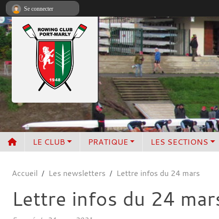
Panneau de gestion des cookies
Se connecter
LE CLUB
PRATIQUE
LES SECTIONS
Accueil
Les newsletters
Lettre infos du 24 mars
Lettre infos du 24 mar