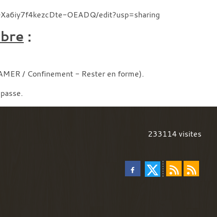
t0Xa6iy7f4kezcDte-OEADQ/edit?usp=sharing
ibre
:
MER / Confinement - Rester en forme).
 passe.
233114
visites