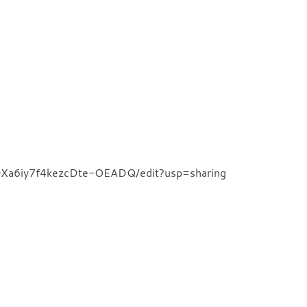
t0Xa6iy7f4kezcDte-OEADQ/edit?usp=sharing