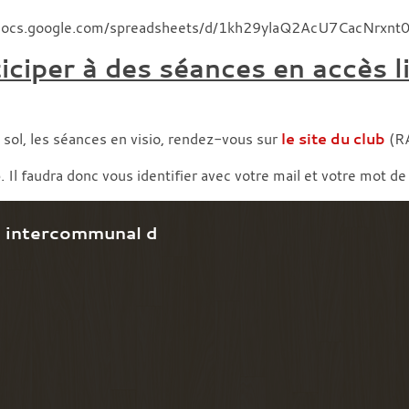
/docs.google.com/spreadsheets/d/1kh29ylaQ2AcU7CacNrxn
iciper à des séances en accès l
 sol, les séances en visio, rendez-vous sur
le site du club
(RA
Il faudra donc vous identifier avec votre mail et votre mot de
e intercommunal d