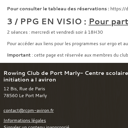
Pour consulter le tableau des réservations :
https:/
3 / PPG EN VISIO :
Pour part
2 séances : mercredi et vendredi soir à 18H30
Pour accéder aux liens pour les programmes sur ergo et au
Important
: cette page est réservée aux membres du club. 
Rowing Club de Port Marly- Centre scolair
initiation a l aviron
12 Bis, Rue de Paris
78560
Le Port Marly
contact@rcpm-aviron.fr
Informations légales
Signaler un contenu inapproprié