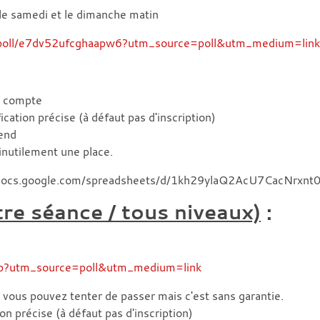
 le samedi et le dimanche matin
/poll/e7dv52ufcghaapw6?utm_source=poll&utm_medium=link
n compte
ation précise (à défaut pas d'inscription)
kend
nutilement une place.
/docs.google.com/spreadsheets/d/1kh29ylaQ2AcU7CacNrxn
re séance / tous niveaux)
:
6cb?utm_source=poll&utm_medium=link
, vous pouvez tenter de passer mais c'est sans garantie.
n précise (à défaut pas d'inscription)