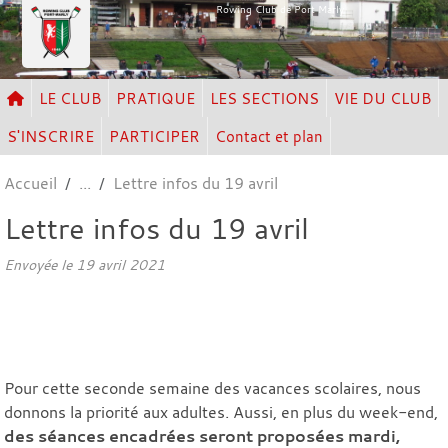
Panneau de gestion des cookies
Rowing Club de Port Marly
LE CLUB
PRATIQUE
LES SECTIONS
VIE DU CLUB
S'INSCRIRE
PARTICIPER
Contact et plan
Accueil
Lettre infos du 19 avril
Lettre infos du 19 avril
Envoyée le
19 avril 2021
Pour cette seconde semaine des vacances scolaires, nous
donnons la priorité aux adultes. Aussi, en plus du week-end,
des séances encadrées seront proposées mardi,