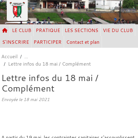
Panneau de gestion des cookies
Rowing Club de Port Marly
LE CLUB
PRATIQUE
LES SECTIONS
VIE DU CLUB
S'INSCRIRE
PARTICIPER
Contact et plan
Accueil
Lettre infos du 18 mai / Complément
Lettre infos du 18 mai /
Complément
Envoyée le
18 mai 2021
A partir du 19 mai, les contraintes sanitaires s'assouplissent