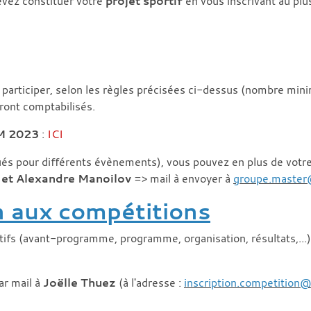
evez constituer votre
projet sportif
en vous inscrivant au plus
participer, selon les règles précisées ci-dessus (nombre mi
ront comptabilisés.
PM 2023
:
ICI
ués pour différents évènements), vous pouvez en plus de votre i
 et Alexandre Manoilov
=> mail à envoyer à
groupe.master
n aux compétitions
ifs (avant-programme, programme, organisation, résultats,...) 
ar mail à
Joëlle Thuez
(à l'adresse :
inscription.competition@