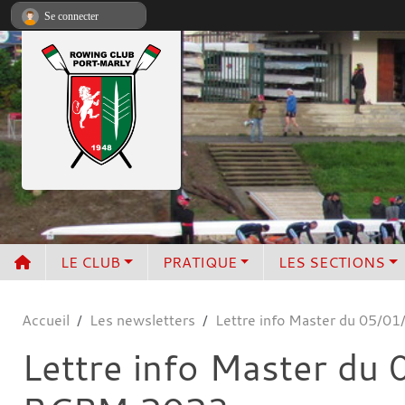
Panneau de gestion des cookies
Se connecter
LE CLUB
PRATIQUE
LES SECTIONS
Accueil
Les newsletters
Lettre info Master du 05/0
Lettre info Master du