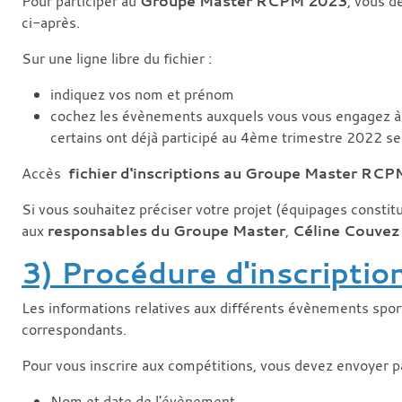
Pour participer au
Groupe Master RCPM 2023
, vous d
ci-après.
Sur une ligne libre du fichier :
indiquez vos nom et prénom
cochez les évènements auxquels vous vous engagez à 
certains ont déjà participé au 4ème trimestre 2022 se
Accès
fichier d'inscriptions au Groupe Master RC
Si vous souhaitez préciser votre projet (équipages constit
aux
responsables du Groupe Master
,
Céline Couvez
3) Procédure d'inscriptio
Les informations relatives aux différents évènements sport
correspondants.
Pour vous inscrire aux compétitions, vous devez envoyer p
Nom et date de l'évènement