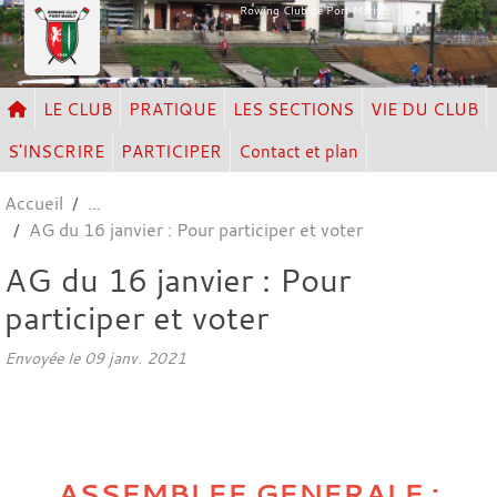
Panneau de gestion des cookies
Rowing Club de Port Marly
LE CLUB
PRATIQUE
LES SECTIONS
VIE DU CLUB
S'INSCRIRE
PARTICIPER
Contact et plan
Accueil
AG du 16 janvier : Pour participer et voter
AG du 16 janvier : Pour
participer et voter
Envoyée le
09 janv. 2021
ASSEMBLEE GENERALE :