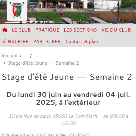
Panneau de gestion des cookies
Rowing Club de Port Marly
LE CLUB
PRATIQUE
LES SECTIONS
VIE DU CLUB
S'INSCRIRE
PARTICIPER
Contact et plan
Accueil
Stage d'été Jeune -- Semaine 2
Stage d'été Jeune -- Semaine 2
Du
lundi
30
juin
au
vendredi
04
juil.
2025
, à l'extérieur
12 bis Rue de paris
78560
Le Port Marly
- de 09h30 à
16h30
Publié le
28 avril 2025
par Julien SOURGET