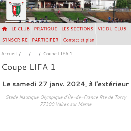
Panneau de gestion des cookies
Rowing Club de Port Marly
LE CLUB
PRATIQUE
LES SECTIONS
VIE DU CLUB
S'INSCRIRE
PARTICIPER
Contact et plan
Accueil
Coupe LIFA 1
Coupe LIFA 1
Le
samedi
27
janv.
2024
, à l'extérieur
Stade Nautique Olympique d'Île-de-France Rte de Torcy
77300
Vaires sur Marne